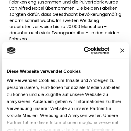
Fabriken eng zusammen und die Pulverfabrik wurde
von Alfred Nobel übernommen. Die beiden Fabriken
sorgten dafür, dass Geesthacht bevölkerungsmäßig
enorm schnell wuchs. Im zweiten Weltkrieg
arbeiteten zeitweise bis zu 20.000 Menschen –
darunter auch viele Zwangsarbeiter - in den beiden
Fabriken.
Große Teile der beiden gigantischen Fabrikareale
sind heute renaturiert. Es ist faszinierend zu sehen,
wie sich die Natur das Gelände zurückerobert hat.
Diese Webseite verwendet Cookies
Das weitläufige Gelände der Besenhorster
Sandberge, in dem die Düneberger Pulverfabrik
Wir verwenden Cookies, um Inhalte und Anzeigen zu
stand, gehört heute zu einem Naturschutzgebiet.
personalisieren, Funktionen für soziale Medien anbieten
Beim Durchwandern dieser besonderen Landschaft
zu können und die Zugriffe auf unsere Website zu
fallen dem Besucher immer wieder Relikte der alten
analysieren. Außerdem geben wir Informationen zu Ihrer
Zeit ins Auge.
Verwendung unserer Website an unsere Partner für
soziale Medien, Werbung und Analysen weiter. Unsere
Erst 1924 erhielt Geesthacht das Stadtrecht. Viele
Partner führen diese Informationen möglicherweise mit
historische Gebäude wurden 1928 durch einen
weiteren Daten zusammen, die Sie ihnen bereitgestellt