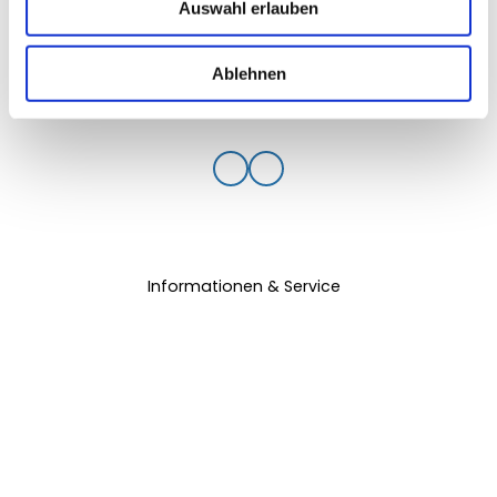
Auswahl erlauben
a
h
l
Ablehnen
Informationen & Service