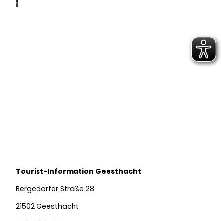
mo Ja
nn
Bildergalerie
© Ar
utan
Adam
Tourist-Information Geesthacht
Veranstaltungen
Bergedorfer Straße 28
21502 Geesthacht