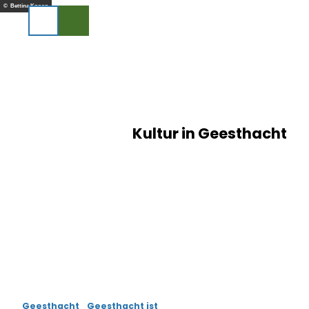
Z
© Bettina Knoop
u
Suche
m
I
n
h
a
l
t
Kultur in Geesthacht
Geesthacht
Geesthacht ist