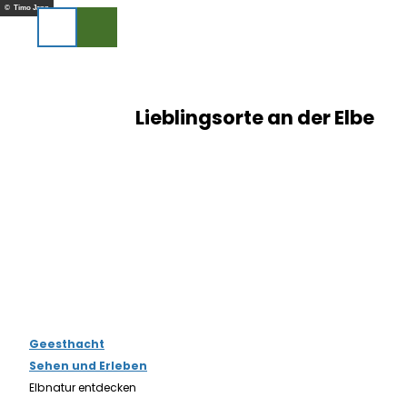
Z
© Timo Jann
u
Suche
m
I
n
h
Lieblingsorte an der Elbe
a
l
t
Geesthacht
Sehen und Erleben
Elbnatur entdecken