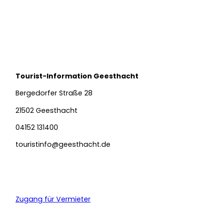
© Ar
utan
Adam
Tourist-Information Geesthacht
Veranstaltungen
Bergedorfer Straße 28
21502 Geesthacht
04152 131400
touristinfo@geesthacht.de
Y
F
I
o
a
n
u
c
s
Zugang für Vermieter
t
e
t
u
b
a